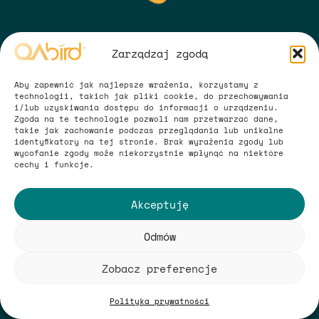
Zarządzaj zgodą
Aby zapewnić jak najlepsze wrażenia, korzystamy z
technologii, takich jak pliki cookie, do przechowywania
i/lub uzyskiwania dostępu do informacji o urządzeniu.
Zgoda na te technologie pozwoli nam przetwarzać dane,
takie jak zachowanie podczas przeglądania lub unikalne
identyfikatory na tej stronie. Brak wyrażenia zgody lub
Wszystko na temat danych
wycofanie zgody może niekorzystnie wpłynąć na niektóre
cechy i funkcje.
Legal
Akceptuję
QAbird® 2026. Wszelkie prawa zastrzeżone.
Odmów
Starannie zaprojektowane przez
Empire Creative
. Magicznie
zakodowane przez
QAbird®
.
Zobacz preferencje
Polityka prywatności