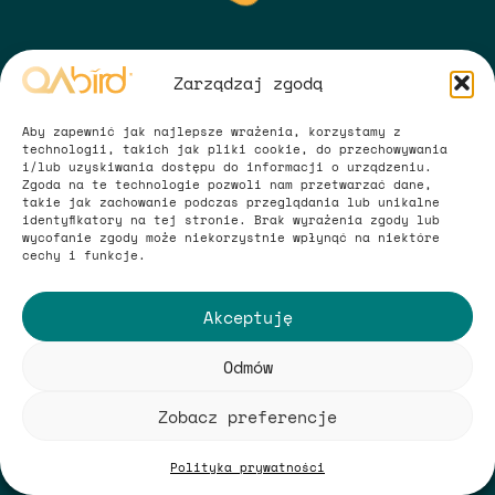
Zarządzaj zgodą
Aby zapewnić jak najlepsze wrażenia, korzystamy z
technologii, takich jak pliki cookie, do przechowywania
i/lub uzyskiwania dostępu do informacji o urządzeniu.
Zgoda na te technologie pozwoli nam przetwarzać dane,
takie jak zachowanie podczas przeglądania lub unikalne
identyfikatory na tej stronie. Brak wyrażenia zgody lub
Wszystko na temat danych
wycofanie zgody może niekorzystnie wpłynąć na niektóre
cechy i funkcje.
Legal
Akceptuję
QAbird® 2026. Wszelkie prawa zastrzeżone.
Odmów
Starannie zaprojektowane przez
Empire Creative
. Magicznie
zakodowane przez
QAbird®
.
Zobacz preferencje
Polityka prywatności