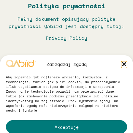
Polityka prywatności
Pełny dokument opisujący politykę
prywatności QAbird jest dostępny tutaj:
Privacy Policy
Zarządzaj zgodą
Aby zapewnić jak najlepsze wrażenia, korzystamy z
technologii, takich jak pliki cookie, do przechowywania
i/lub uzyskiwania dostępu do informacji o urządzeniu.
Zgoda na te technologie pozwoli nam przetwarzać dane,
takie jak zachowanie podczas przeglądania lub unikalne
Regulamin
identyfikatory na tej stronie. Brak wyrażenia zgody lub
Wszystko na temat danych
wycofanie zgody może niekorzystnie wpłynąć na niektóre
cechy i funkcje.
Skrócona klauzula informacyjna oraz
Legal
Regulamin świadczenia usług drogą
Akceptuję
elektroniczną dostępne są tutaj: