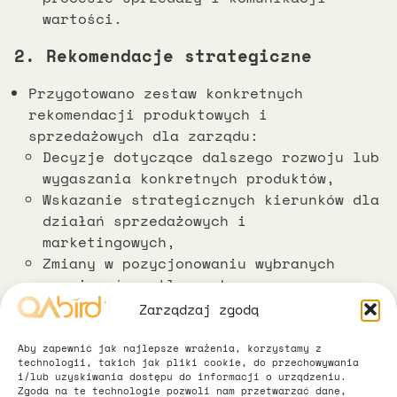
wartości.
2. Rekomendacje strategiczne
Przygotowano zestaw konkretnych
rekomendacji produktowych i
sprzedażowych dla zarządu:
Decyzje dotyczące dalszego rozwoju lub
wygaszania konkretnych produktów,
Wskazanie strategicznych kierunków dla
działań sprzedażowych i
marketingowych,
Zmiany w pozycjonowaniu wybranych
rozwiązań na tle rynku.
Zarządzaj zgodą
3. Strategia rozwoju na 2025
Aby zapewnić jak najlepsze wrażenia, korzystamy z
We współpracy z zarządem oraz
technologii, takich jak pliki cookie, do przechowywania
i/lub uzyskiwania dostępu do informacji o urządzeniu.
dyrektorami działów opracowano strategię
Zgoda na te technologie pozwoli nam przetwarzać dane,