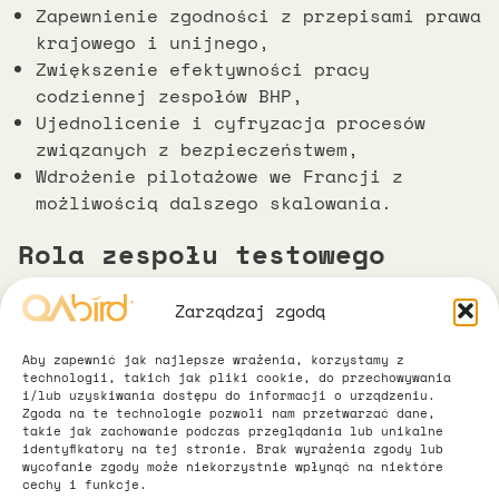
Zapewnienie zgodności z przepisami prawa
krajowego i unijnego,
Zwiększenie efektywności pracy
codziennej zespołów BHP,
Ujednolicenie i cyfryzacja procesów
związanych z bezpieczeństwem,
Wdrożenie pilotażowe we Francji z
możliwością dalszego skalowania.
Rola zespołu testowego
QAbird
Zarządzaj zgodą
Nasz zespół odpowiadał za kompleksowe
Aby zapewnić jak najlepsze wrażenia, korzystamy z
testowanie aplikacji – od planowania i
technologii, takich jak pliki cookie, do przechowywania
testów manualnych po koordynację testów
i/lub uzyskiwania dostępu do informacji o urządzeniu.
Zgoda na te technologie pozwoli nam przetwarzać dane,
akceptacyjnych (UAT) oraz wsparcie przy
takie jak zachowanie podczas przeglądania lub unikalne
przekazaniu rozwiązania do użytkowników
identyfikatory na tej stronie. Brak wyrażenia zgody lub
wycofanie zgody może niekorzystnie wpłynąć na niektóre
końcowych.
cechy i funkcje.