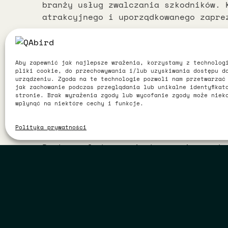
branży usług zwalczania szkodników. 
atrakcyjnego i uporządkowanego zapre
Co zrobiliśmy
Wszystko na temat danych
Stworzyliśmy nowoczesną stronę opa
Aby zapewnić jak najlepsze wrażenia, korzystamy z technolog
pliki cookie, do przechowywania i/lub uzyskiwania dostępu d
Wdrożyliśmy płynne animacje nadają
urządzeniu. Zgoda na te technologie pozwoli nam przetwarzać
Starannie
Skupiliśmy się na lekkim kodzie, z
jak zachowanie podczas przeglądania lub unikalne identyfikat
stronie. Brak wyrażenia zgody lub wycofanie zgody może niek
Uporządkowaliśmy treści, aby w czyt
wpłynąć na niektóre cechy i funkcje.
Rezultat
Polityka prywatności
Pestcon.pl dysponuje teraz wiarygodn
partnera w swojej branży i wspiera j