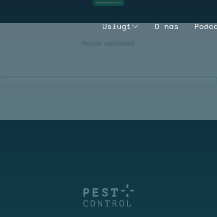
Usługi
O nas
Podc