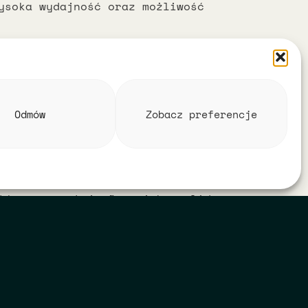
ysoka wydajność oraz możliwość
Legal
ami
Odmów
Zobacz preferencje
ez
QAbird®
.
ony
ncje firmy
óra prezentuje firmę jako solidnego